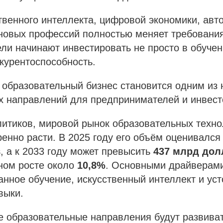
твенного интеллекта, цифровой экономики, авт
новых профессий полностью меняет требования
ли начинают инвестировать не просто в обучен
курентоспособность.
 образовательный бизнес становится одним из
х направлений для предпринимателей и инвест
итиков, мировой рынок образовательных техно
енно расти. В 2025 году его объём оценивалс
в
, а к 2033 году может превысить
437 млрд дол
ном росте около
10,8%
. Основными драйверам
нное обучение, искусственный интеллект и ус
выки.
е образовательные направления будут развива