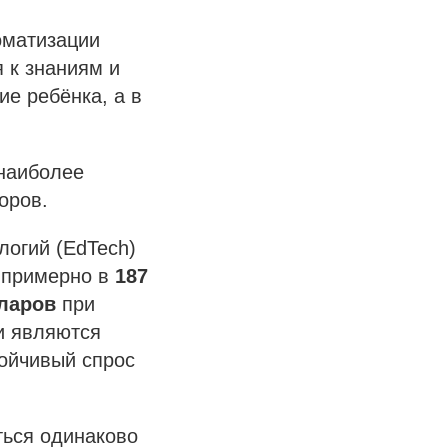
оматизации
 к знаниям и
ие ребёнка, а в
 наиболее
оров.
логий (EdTech)
я примерно в
187
ларов
при
и являются
тойчивый спрос
ться одинаково