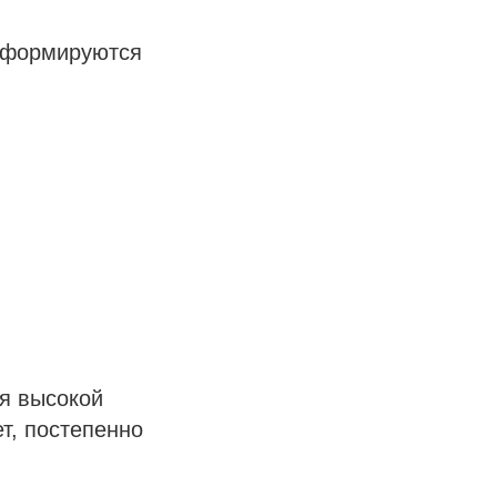
а формируются
я высокой
т, постепенно