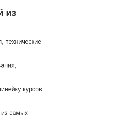
й из
я, технические
вания,
линейку курсов
 из самых