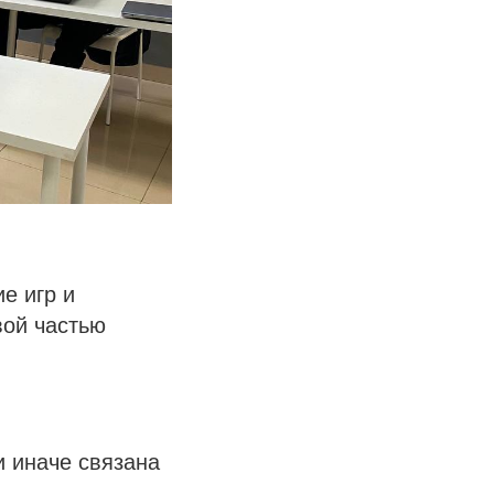
е игр и
вой частью
и иначе связана