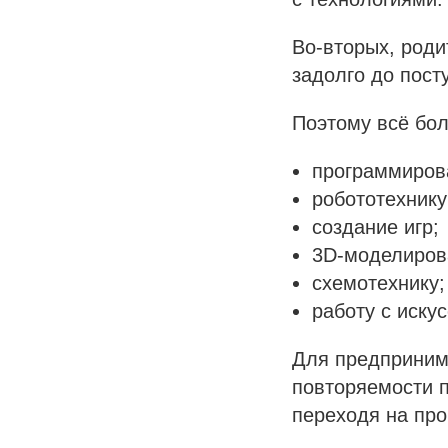
Во-вторых, роди
задолго до пост
Поэтому всё бо
программиров
робототехнику
создание игр;
3D-моделиров
схемотехнику;
работу с иску
Для предприним
повторяемости п
переходя на пр